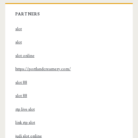
PARTNERS
slot
slot
slot online
https://portlandcreamery.com/
slot 88
slot 88
rtp live slot
link rtp slot
judi slot online