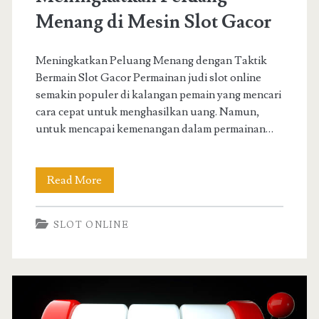
Menang di Mesin Slot Gacor
Meningkatkan Peluang Menang dengan Taktik
Bermain Slot Gacor Permainan judi slot online
semakin populer di kalangan pemain yang mencari
cara cepat untuk menghasilkan uang. Namun,
untuk mencapai kemenangan dalam permainan…
Strategi
Read More
Ampuh
SLOT ONLINE
Meningkatkan
Peluang
Menang
di