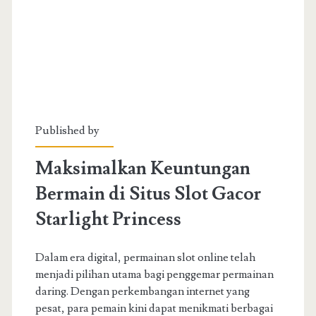
di
Slot
Online:
Putaran
Gratis,
Published by
Wild,
Maksimalkan Keuntungan
dan
Bermain di Situs Slot Gacor
Pengganda
Starlight Princess
Terungkap
Dalam era digital, permainan slot online telah
menjadi pilihan utama bagi penggemar permainan
daring. Dengan perkembangan internet yang
pesat, para pemain kini dapat menikmati berbagai