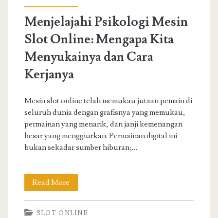
Menjelajahi Psikologi Mesin
Slot Online: Mengapa Kita
Menyukainya dan Cara
Kerjanya
Mesin slot online telah memukau jutaan pemain di
seluruh dunia dengan grafisnya yang memukau,
permainan yang menarik, dan janji kemenangan
besar yang menggiurkan. Permainan digital ini
bukan sekadar sumber hiburan;…
Menjelajahi
Read More
Psikologi
SLOT ONLINE
Mesin