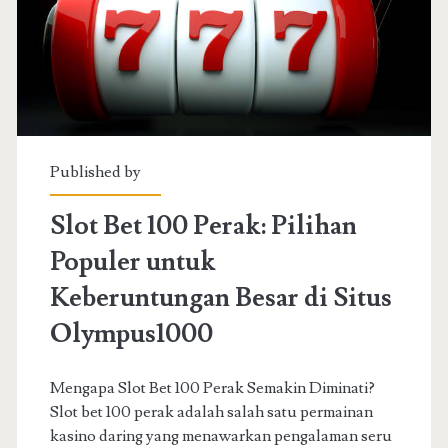
Mesin
Slot
Gacor
Published by
Slot Bet 100 Perak: Pilihan
Populer untuk
Keberuntungan Besar di Situs
Olympus1000
Mengapa Slot Bet 100 Perak Semakin Diminati?
Slot bet 100 perak adalah salah satu permainan
kasino daring yang menawarkan pengalaman seru