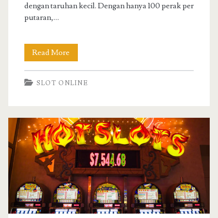
dengan taruhan kecil. Dengan hanya 100 perak per
putaran,…
Slot
Read More
Bet
SLOT ONLINE
100
Perak:
Pilihan
Populer
untuk
Keberuntungan
Besar
di