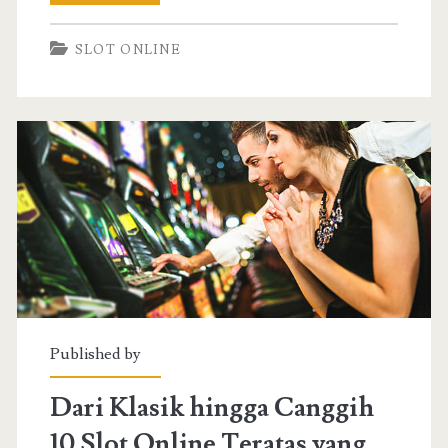
mesin
SLOT ONLINE
slot
Kasino
Bermain
dengan
Mata
Uang
Kripto:
Masa
Depan
Published by
Pembayaran
Dari Klasik hingga Canggih
Daring
10 Slot Online Teratas yang